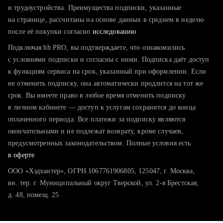
тратите много времени на поиск и вручную поднимаете
и трудоустройства. Преимущества подписки, указанные
резюме
на странице, рассчитаны на основе данных в среднем в неделю
после её покупки согласно
хотите сравнить себя с конкурентами и оценить шансы
исследованию
Подключая hh PRO, вы подтверждаете, что ознакомились
с условиями подписки и согласны с ними. Подписка даёт доступ
к функциям сервиса на срок, указанный при оформлении. Если
не отменить подписку, она автоматически продлится на тот же
срок. Вы имеете право в любое время отменить подписку
в личном кабинете — доступ к услугам сохранится до конца
оплаченного периода. Все платежи за подписку являются
окончательными и не подлежат возврату, кроме случаев,
предусмотренных законодательством. Полные условия есть
в оферте
ООО «Хэдхантер», ОГРН 1067761906805, 125047, г. Москва,
вн. тер. г. Муниципальный округ Тверской, ул. 2-я Брестская,
д. 48, помещ. 25