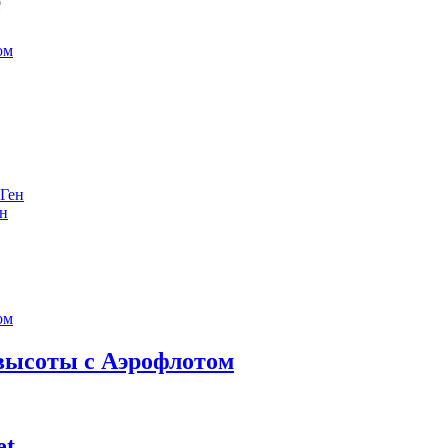
е
ен
 высоты с Аэрофлотом
et